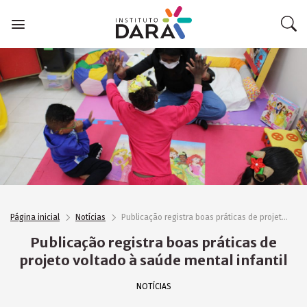
Skip
to
content
Página inicial
Notícias
Publicação registra boas práticas de projeto voltado à saúde mental infantil
Publicação registra boas práticas de
projeto voltado à saúde mental infantil
NOTÍCIAS