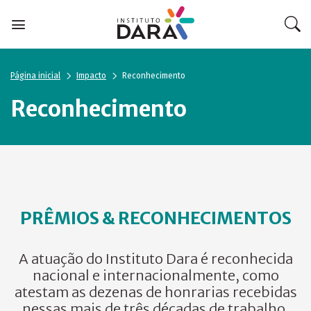
Skip
to
content
Página inicial
Impacto
Reconhecimento
Reconhecimento
PRÊMIOS & RECONHECIMENTOS
A atuação do Instituto Dara é reconhecida
nacional e internacionalmente, como
atestam as dezenas de honrarias recebidas
nessas mais de três décadas de trabalho.