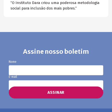
“O Instituto Dara criou uma poderosa metodologia
e
social para inclusão dos mais pobres.”
“C
ós
do
ma
po
um
so
Assine nosso boletim
Nome
E-mail