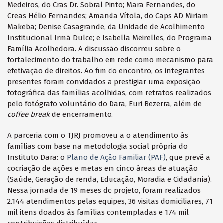
Medeiros, do Cras Dr. Sobral Pinto; Mara Fernandes, do
Creas Hélio Fernandes; Amanda Vítola, do Caps AD Miriam
Makeba; Denise Casagrande, da Unidade de Acolhimento
Institucional Irmã Dulce; e Isabella Meirelles, do Programa
Família Acolhedora. A discussão discorreu sobre o
fortalecimento do trabalho em rede como mecanismo para
efetivação de direitos. Ao fim do encontro, os integrantes
presentes foram convidados a prestigiar uma exposição
fotográfica das famílias acolhidas, com retratos realizados
pelo fotógrafo voluntário do Dara, Euri Bezerra, além de
coffee break
de encerramento.
A parceria com o TJRJ promoveu a o atendimento às
famílias com base na metodologia social própria do
Instituto Dara: o
Plano de Ação Familiar (PAF)
, que prevê a
cocriação de ações e metas em cinco áreas de atuação
(Saúde, Geração de renda, Educação, Moradia e Cidadania).
Nessa jornada de 19 meses do projeto, foram realizados
2.144 atendimentos pelas equipes, 36 visitas domiciliares, 71
mil itens doados às famílias contempladas e 174 mil
contribuições distribuídas.