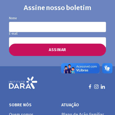
Assine nosso boletim
ADÊMICOS
Nome
E-mail
SOBRE NÓS
ATUAÇÃO
Quem somos
Plano de Ação Familiar