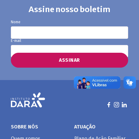
Assine nosso boletim
ADÊMICOS
Nome
E-mail
SOBRE NÓS
ATUAÇÃO
Quem somos
Plano de Ação Familiar