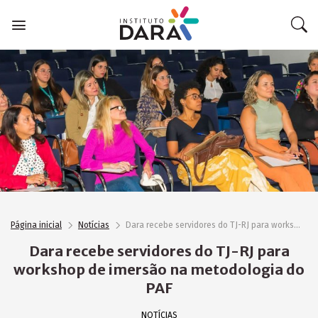
Skip
to
content
Página inicial
Notícias
Dara recebe servidores do TJ-RJ para workshop de imersão na metodologia do PAF
Dara recebe servidores do TJ-RJ para
workshop de imersão na metodologia do
PAF
NOTÍCIAS