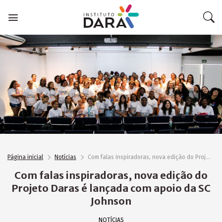
Skip
to
content
Página inicial
Notícias
Com falas inspiradoras, nova edição do Projeto Daras é lançada com apoio da SC Johnson
Com falas inspiradoras, nova edição do
Projeto Daras é lançada com apoio da SC
Johnson
NOTÍCIAS