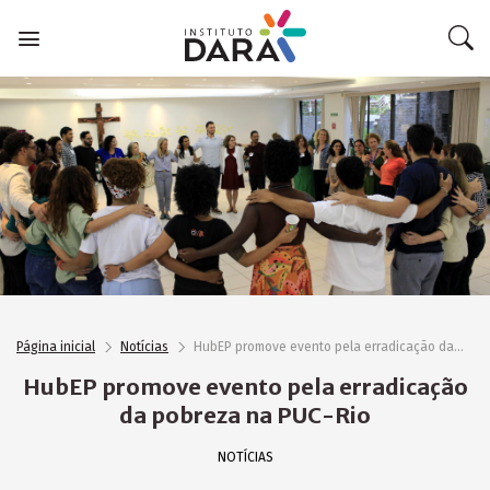
Skip
to
content
Página inicial
Notícias
HubEP promove evento pela erradicação da pobreza na PUC-Rio
HubEP promove evento pela erradicação
da pobreza na PUC-Rio
NOTÍCIAS