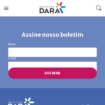
Skip
to
content
Assine nosso boletim
TOS
Nome
E-mail
A MÍDIA
A