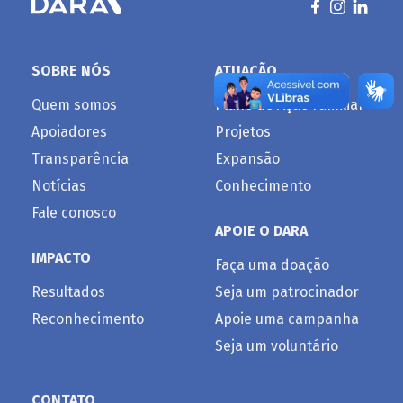
ADÊMICOS
SOBRE NÓS
ATUAÇÃO
Quem somos
Plano de Ação Familiar
Apoiadores
Projetos
Transparência
Expansão
Notícias
Conhecimento
Fale conosco
APOIE O DARA
IMPACTO
Faça uma doação
Resultados
Seja um patrocinador
Reconhecimento
Apoie uma campanha
Seja um voluntário
CONTATO