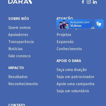
ADÊMICOS
SOBRE NÓS
ATUAÇÃO
Quem somos
Plano de Ação Familiar
Apoiadores
Projetos
Transparência
Expansão
Notícias
Conhecimento
Fale conosco
APOIE O DARA
IMPACTO
Faça uma doação
Resultados
Seja um patrocinador
Reconhecimento
Apoie uma campanha
Seja um voluntário
CONTATO