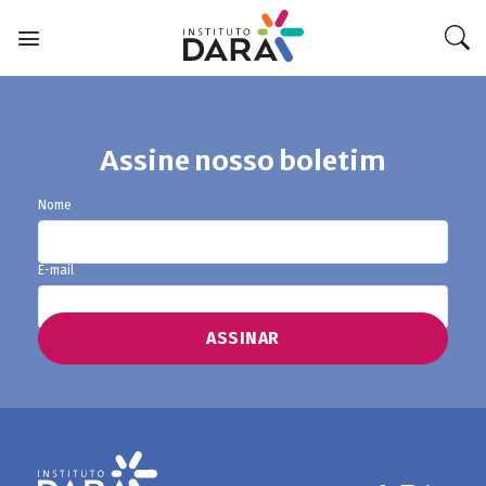
Skip
to
content
Assine nosso boletim
TOS
Nome
E-mail
A MÍDIA
A