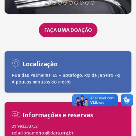
FAÇA UMA DOAÇÃO
Localização
Rua das Palmeiras, 65 – Botafogo, Rio de Janeiro -RJ
A poucos minutos do metrô
Informações e reservas
21 993330752
relacionamento@dara.org.br