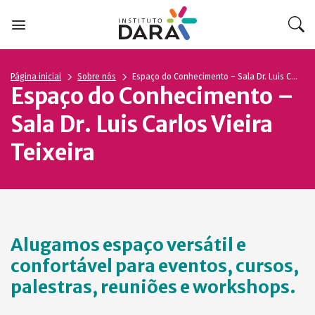
Skip
to
content
Página inicial
Sobre nós
Espaço do Conhecimento – Sala Dr. Luis Carlos Vieira Teixeira
Espaço do Conhecimento –
Sala Dr. Luis Carlos Vieira
Teixeira
Alugamos espaço versátil e
confortável para eventos, cursos,
palestras, reuniões e workshops.