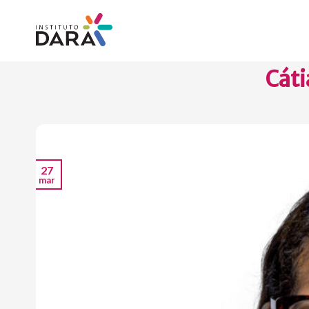
Skip
to
content
Cáti
27
mar