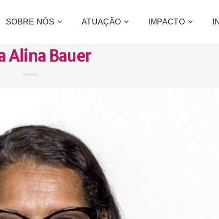
SOBRE NÓS
ATUAÇÃO
IMPACTO
I
a Alina Bauer
Contribua
e a promo
desenvol
centenas 
CONFIRA C
QUE
QUER
QUE