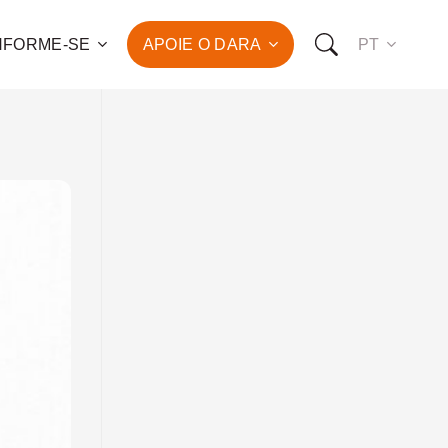
NFORME-SE
APOIE O DARA
PT
 para o combate à pobreza
ção da saúde e do
vimento humano de
de famílias!
OMO VOCÊ PODE NOS APOIAR:
RO FAZER UMA DOAÇÃO
O SER UM PATROCINADOR
RO SER UM VOLUNTÁRIO