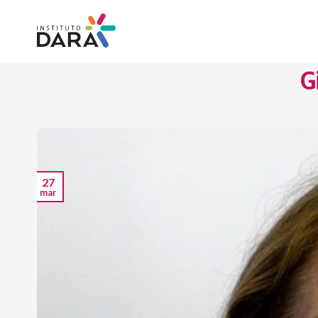
Skip
to
content
G
27
mar