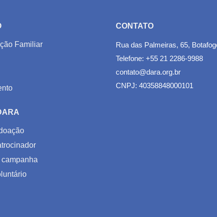
O
CONTATO
ção Familiar
Rua das Palmeiras, 65, Botafog
Telefone: +55 21 2286-9988
contato@dara.org.br
CNPJ: 40358848000101
nto
 DARA
doação
trocinador
 campanha
luntário