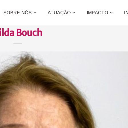
SOBRE NÓS
ATUAÇÃO
IMPACTO
I
ilda Bouch
Contribua
e a promo
desenvol
centenas 
CONFIRA C
QUE
QUER
QUE