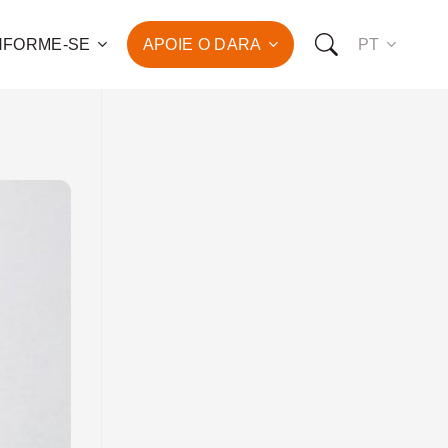
NFORME-SE
APOIE O DARA
PT
 para o combate à pobreza
ção da saúde e do
vimento humano de
de famílias!
OMO VOCÊ PODE NOS APOIAR:
RO FAZER UMA DOAÇÃO
O SER UM PATROCINADOR
RO SER UM VOLUNTÁRIO