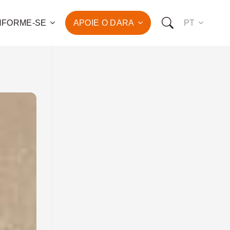
NFORME-SE
APOIE O DARA
PT
 para o combate à pobreza
ção da saúde e do
vimento humano de
de famílias!
OMO VOCÊ PODE NOS APOIAR:
RO FAZER UMA DOAÇÃO
O SER UM PATROCINADOR
RO SER UM VOLUNTÁRIO