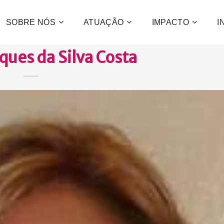
SOBRE NÓS
ATUAÇÃO
IMPACTO
I
ques da Silva Costa
Contribua
e a promo
desenvol
centenas 
CONFIRA C
QUE
QUER
QUE