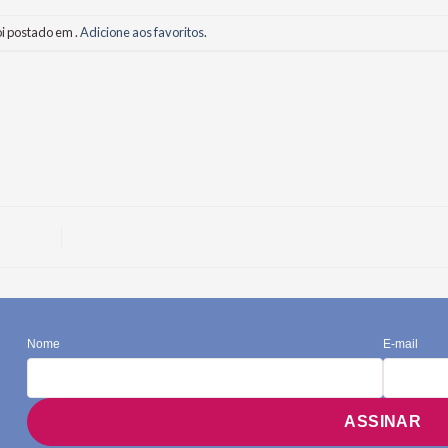
oi postado em .
Adicione aos favoritos
.
Nome
E-mail