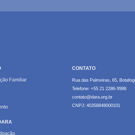
O
CONTATO
ção Familiar
Rua das Palmeiras, 65, Botafog
Telefone: +55 21 2286-9988
contato@dara.org.br
CNPJ: 40358848000101
nto
 DARA
doação