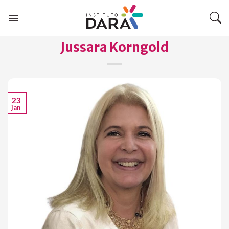
Skip
to
content
Jussara Korngold
23
jan