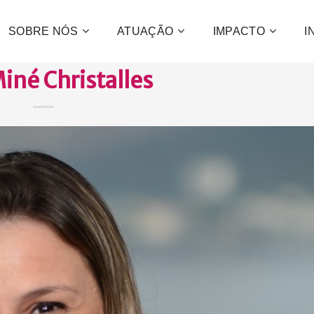
SOBRE NÓS
ATUAÇÃO
IMPACTO
I
Miné Christalles
Contribua
e a promo
desenvol
centenas 
CONFIRA C
QUE
QUER
QUE