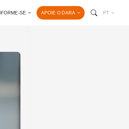
NFORME-SE
APOIE O DARA
PT
 para o combate à pobreza
ção da saúde e do
vimento humano de
de famílias!
OMO VOCÊ PODE NOS APOIAR:
RO FAZER UMA DOAÇÃO
O SER UM PATROCINADOR
RO SER UM VOLUNTÁRIO