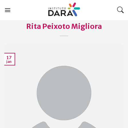
Skip
to
content
Rita Peixoto Migliora
17
jan