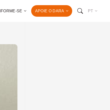
NFORME-SE
APOIE O DARA
PT
 para o combate à pobreza
ção da saúde e do
vimento humano de
de famílias!
OMO VOCÊ PODE NOS APOIAR:
RO FAZER UMA DOAÇÃO
O SER UM PATROCINADOR
RO SER UM VOLUNTÁRIO