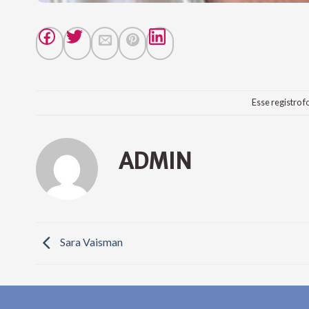
Esse registro f
ADMIN
Sara Vaisman