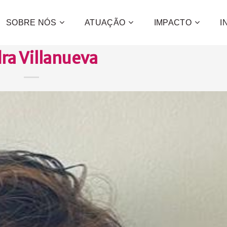
SOBRE NÓS
ATUAÇÃO
IMPACTO
I
ra Villanueva
Contribua
e a promo
desenvol
centenas 
CONFIRA C
QUE
QUER
QUE