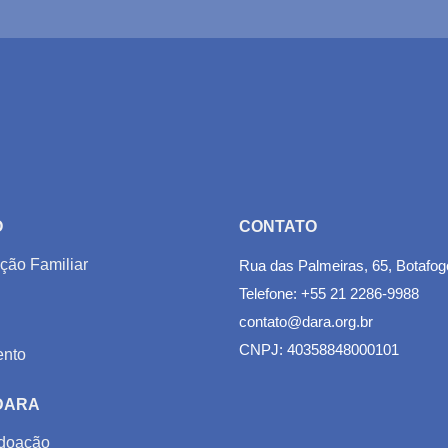
O
CONTATO
ção Familiar
Rua das Palmeiras, 65, Botafog
Telefone: +55 21 2286-9988
contato@dara.org.br
CNPJ: 40358848000101
nto
 DARA
doação