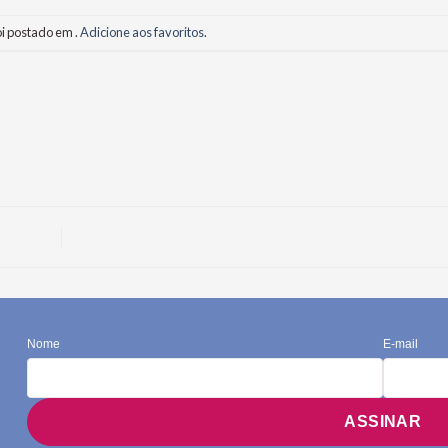
oi postado em .
Adicione aos favoritos
.
Nome
E-mail