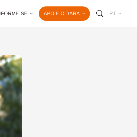
NFORME-SE
APOIE O DARA
PT
 para o combate à pobreza
ção da saúde e do
vimento humano de
de famílias!
OMO VOCÊ PODE NOS APOIAR:
RO FAZER UMA DOAÇÃO
O SER UM PATROCINADOR
RO SER UM VOLUNTÁRIO