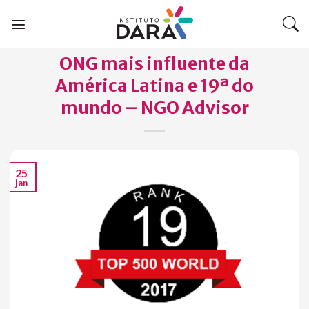
Skip
to
content
ONG mais influente da
América Latina e 19ª do
mundo – NGO Advisor
25
jan