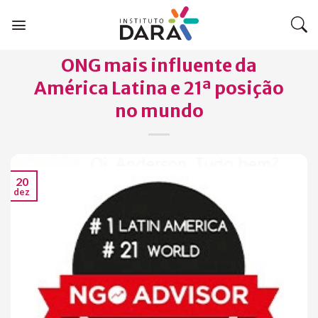
Skip
to
content
ONG mais influente da
América Latina e 21ª posição
no mundo
20
dez