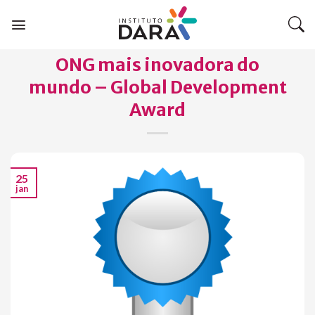
Skip
to
content
ONG mais inovadora do
mundo – Global Development
Award
25
jan