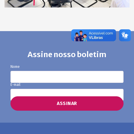
Assine nosso boletim
Nome
E-mail