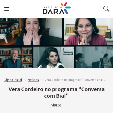
Skip
to
content
Página inicial
Notícias
Vera Cordeiro no programa “Conversa com Bial”
Vera Cordeiro no programa “Conversa
com Bial”
VÍDEOS