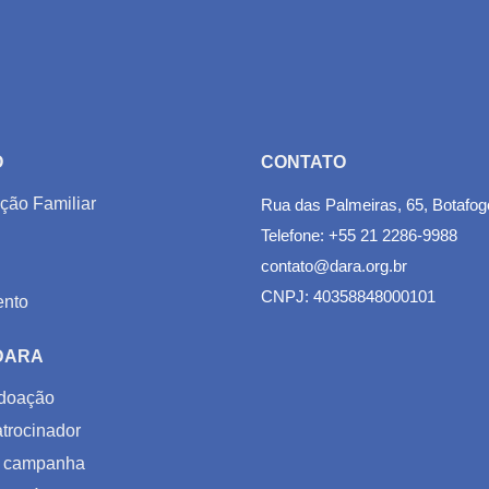
O
CONTATO
ção Familiar
Rua das Palmeiras, 65, Botafog
Telefone: +55 21 2286-9988
contato@dara.org.br
CNPJ: 40358848000101
nto
 DARA
doação
trocinador
 campanha