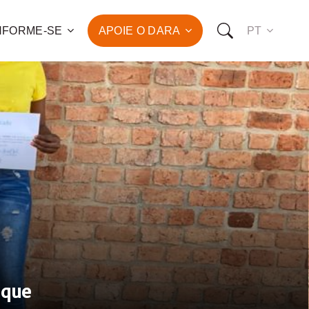
NFORME-SE
APOIE O DARA
PT
 para o combate à pobreza
ção da saúde e do
vimento humano de
de famílias!
OMO VOCÊ PODE NOS APOIAR:
RO FAZER UMA DOAÇÃO
O SER UM PATROCINADOR
ique
RO SER UM VOLUNTÁRIO