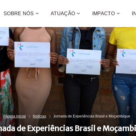
SOBRE NÓS
ATUAÇÃO
IMPACTO
I
Contribua
e a promo
desenvol
centenas 
CONFIRA C
QUE
QUER
Página inicial
Notícias
Jornada de Experiências Brasil e Moçambique
nada de Experiências Brasil e Moçamb
QUE