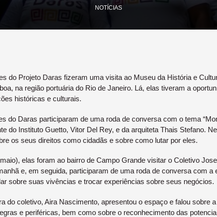
NOTÍCIAS
es do Projeto Daras fizeram uma visita ao Museu da História e Cultur
oa, na região portuária do Rio de Janeiro. Lá, elas tiveram a oportun
ões históricas e culturais.
res do Daras participaram de uma roda de conversa com o tema “Mo
e do Instituto Guetto, Vitor Del Rey, e da arquiteta Thais Stefano.
e os seus direitos como cidadãs e sobre como lutar por eles.
aio), elas foram ao bairro de Campo Grande visitar o Coletivo Josef
manhã e, em seguida, participaram de uma roda de conversa com a
alar sobre suas vivências e trocar experiências sobre seus negócios.
a do coletivo, Aira Nascimento, apresentou o espaço e falou sobre a
negras e periféricas, bem como sobre o reconhecimento das potencia