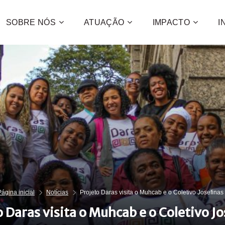
SOBRE NÓS
ATUAÇÃO
IMPACTO
I
Contribua
e a promo
desenvol
centenas 
CONFIRA C
QUE
QUER
Página inicial
Notícias
Projeto Daras visita o Muhcab e o Coletivo Josefinas
 Daras visita o Muhcab e o Coletivo J
QUE