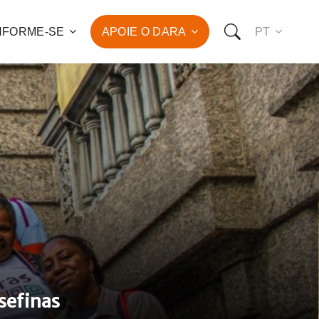
NFORME-SE
APOIE O DARA
PT
 para o combate à pobreza
ção da saúde e do
vimento humano de
de famílias!
OMO VOCÊ PODE NOS APOIAR:
RO FAZER UMA DOAÇÃO
O SER UM PATROCINADOR
osefinas
RO SER UM VOLUNTÁRIO