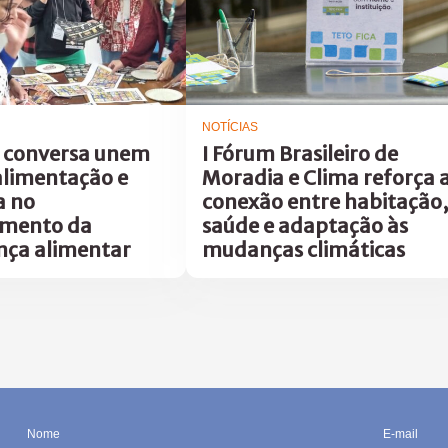
NOTÍCIAS
 conversa unem
I Fórum Brasileiro de
alimentação e
Moradia e Clima reforça 
a no
conexão entre habitação,
amento da
saúde e adaptação às
nça alimentar
mudanças climáticas
Nome
E-mail