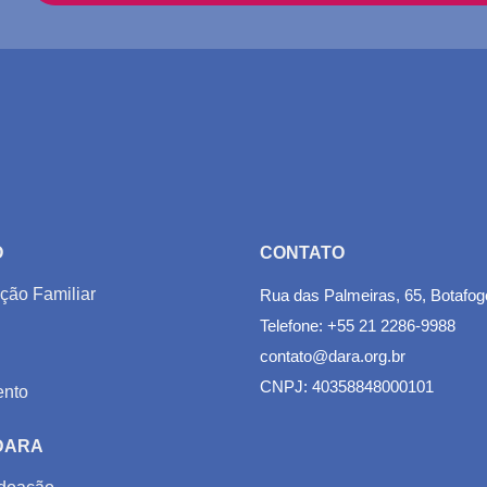
O
CONTATO
ção Familiar
Rua das Palmeiras, 65, Botafog
Telefone: +55 21 2286-9988
contato@dara.org.br
CNPJ: 40358848000101
nto
 DARA