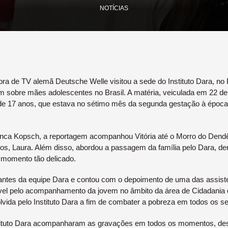
NOTÍCIAS
ora de TV alemã Deutsche Welle visitou a sede do Instituto Dara, no 
 sobre mães adolescentes no Brasil. A matéria, veiculada em 22 de
e, de 17 anos, que estava no sétimo mês da segunda gestação à époc
Bianca Kopsch, a reportagem acompanhou Vitória até o Morro do Den
anos, Laura. Além disso, abordou a passagem da família pelo Dara, d
 momento tão delicado.
grantes da equipe Dara e contou com o depoimento de uma das assisten
ável pelo acompanhamento da jovem no âmbito da área de Cidadania 
vida pelo Instituto Dara a fim de combater a pobreza em todos os s
nstituto Dara acompanharam as gravações em todos os momentos, des