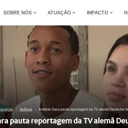
SOBRE NÓS
ATUAÇÃO
IMPACTO
I
Contribua
e a promo
desenvol
centenas 
CONFIRA C
QUE
QUER
a inicial
Notícias
Instituto Dara pauta reportagem da TV alemã Deutsche W
ara pauta reportagem da TV alemã De
QUE