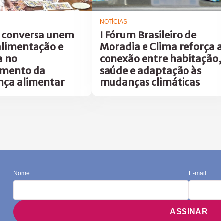
NOTÍCIAS
 conversa unem
I Fórum Brasileiro de
alimentação e
Moradia e Clima reforça 
a no
conexão entre habitação,
amento da
saúde e adaptação às
nça alimentar
mudanças climáticas
Nome
E-mail