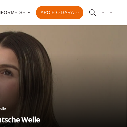
NFORME-SE
APOIE O DARA
PT
 para o combate à pobreza
ção da saúde e do
vimento humano de
de famílias!
OMO VOCÊ PODE NOS APOIAR:
RO FAZER UMA DOAÇÃO
O SER UM PATROCINADOR
elle
utsche Welle
RO SER UM VOLUNTÁRIO