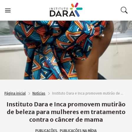
Skip
to
content
Página inicial
Notícias
Instituto Dara e Inca promovem mutirão de beleza para mulheres em tratamento contra o câncer de mama
Instituto Dara e Inca promovem mutirão
de beleza para mulheres em tratamento
contra o câncer de mama
PUBLICAÇÕES
PUBLICAÇÕES NA MÍDIA