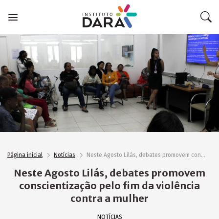
Skip
to
content
Página inicial
Notícias
Neste Agosto Lilás, debates promovem conscientização pelo fim da violência contra a mulher
Neste Agosto Lilás, debates promovem
conscientização pelo fim da violência
contra a mulher
NOTÍCIAS