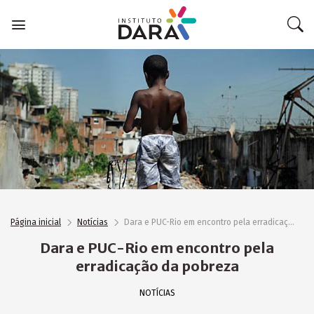
Skip
to
content
Página inicial
Notícias
Dara e PUC-Rio em encontro pela erradicação da pobreza
Dara e PUC-Rio em encontro pela
erradicação da pobreza
NOTÍCIAS