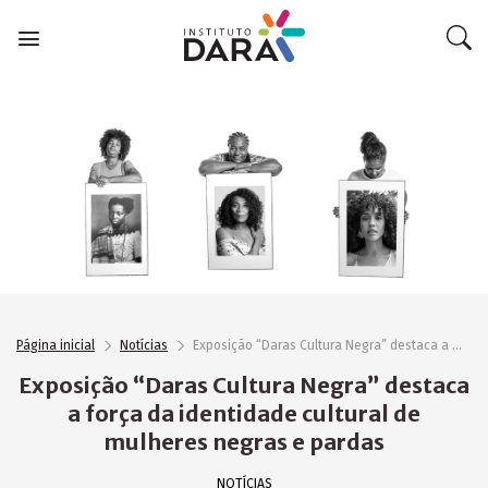
Skip
to
content
Página inicial
Notícias
Exposição “Daras Cultura Negra” destaca a força da identidade cultural de mulheres negras e pardas
Exposição “Daras Cultura Negra” destaca
a força da identidade cultural de
mulheres negras e pardas
NOTÍCIAS