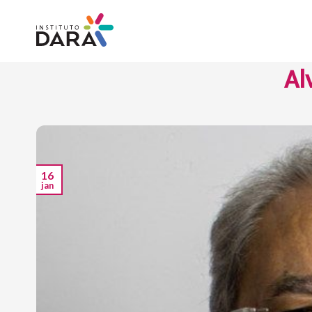
Skip
to
content
Al
16
jan