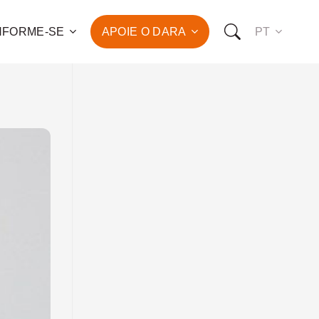
NFORME-SE
APOIE O DARA
PT
 para o combate à pobreza
ção da saúde e do
vimento humano de
de famílias!
OMO VOCÊ PODE NOS APOIAR:
RO FAZER UMA DOAÇÃO
O SER UM PATROCINADOR
RO SER UM VOLUNTÁRIO