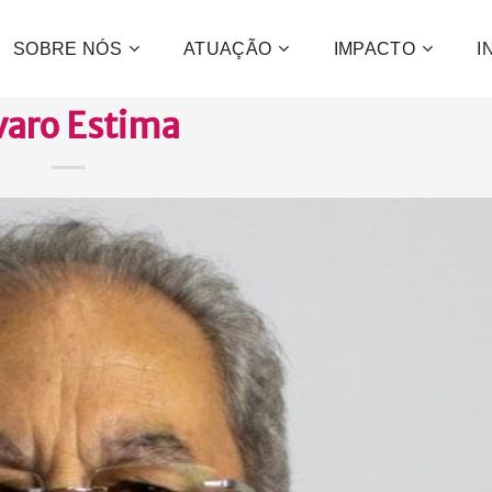
SOBRE NÓS
ATUAÇÃO
IMPACTO
I
varo Estima
Contribua
e a promo
desenvol
centenas 
CONFIRA C
QUE
QUER
QUE