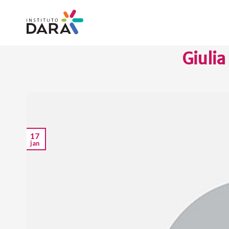
Skip
to
content
Giulia
17
jan