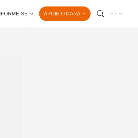
NFORME-SE
APOIE O DARA
PT
 para o combate à pobreza
ção da saúde e do
vimento humano de
de famílias!
OMO VOCÊ PODE NOS APOIAR:
RO FAZER UMA DOAÇÃO
O SER UM PATROCINADOR
RO SER UM VOLUNTÁRIO