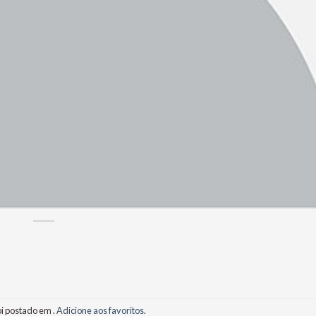
oi postado em .
Adicione aos favoritos
.