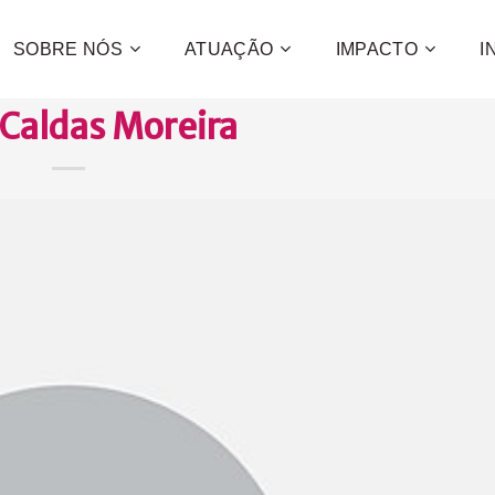
SOBRE NÓS
ATUAÇÃO
IMPACTO
I
 Caldas Moreira
Contribua
e a promo
desenvol
centenas 
CONFIRA C
QUE
QUER
QUE