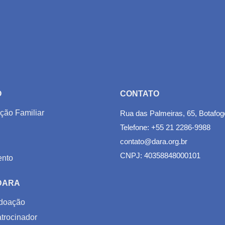
O
CONTATO
ção Familiar
Rua das Palmeiras, 65, Botafog
Telefone: +55 21 2286-9988
contato@dara.org.br
CNPJ: 40358848000101
nto
 DARA
doação
trocinador