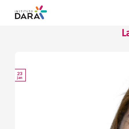
Skip
to
content
L
23
jan