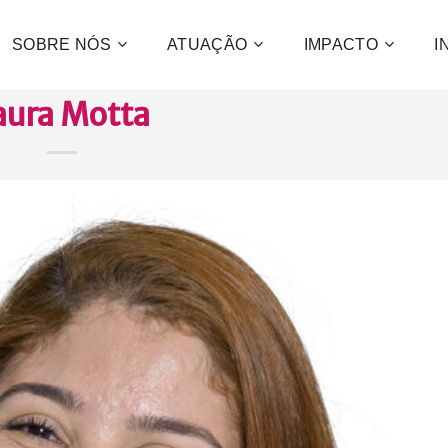
SOBRE NÓS
ATUAÇÃO
IMPACTO
I
aura Motta
Contribua
e a promo
desenvol
centenas 
CONFIRA C
QUE
QUER
QUE