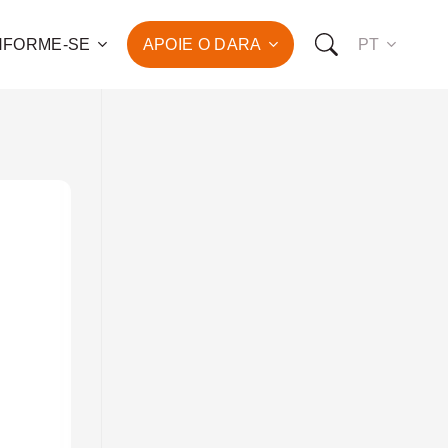
NFORME-SE
APOIE O DARA
PT
 para o combate à pobreza
ção da saúde e do
vimento humano de
de famílias!
OMO VOCÊ PODE NOS APOIAR:
RO FAZER UMA DOAÇÃO
O SER UM PATROCINADOR
RO SER UM VOLUNTÁRIO