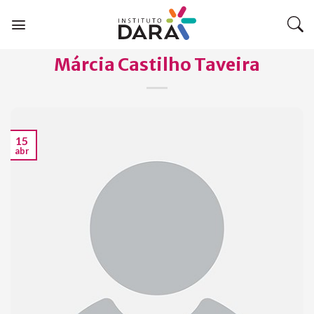
Skip
to
content
Márcia Castilho Taveira
15
abr