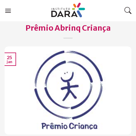
Skip
to
content
Prêmio Abrinq Criança
25
jan