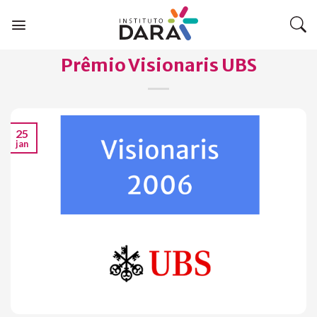
Skip
to
content
Prêmio Visionaris UBS
25
jan